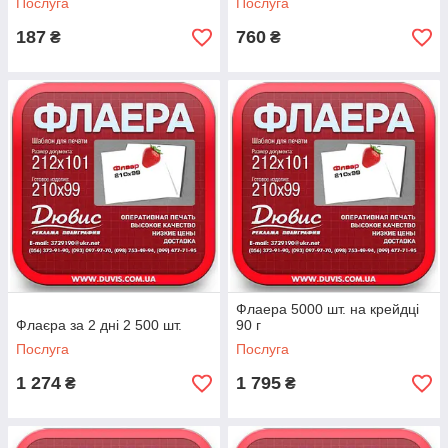
Послуга
Послуга
187
760
₴
₴
Флаера 5000 шт. на крейдці
Флаєра за 2 дні 2 500 шт.
90 г
Послуга
Послуга
1 274
1 795
₴
₴