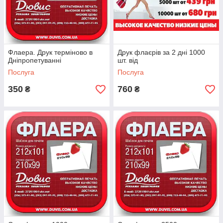
Флаера. Друк терміново в
Друк флаєрів за 2 дні 1000
Дніпропетуванні
шт. від
Послуга
Послуга
350
760
₴
₴