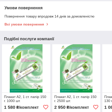
Умови повернення
Повернення товару впродовж 14 днів за домовленістю
Всі умови повернення
Подібні послуги компанії
Плакат А2, 1 ст. папір 150
Плакат А2, 1 ст. папір 150
Плак
г. 1000 шт.
г. 2500 шт.
130 
1 580
2 950
1 0
₴/комплект
₴/комплект