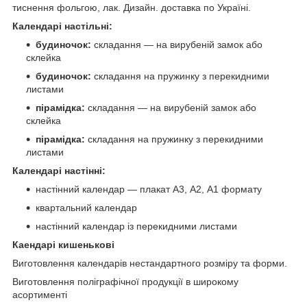
тиснення фольгою, лак. Дизайн. доставка по Україні.
Календарі настільні:
будиночок:
складання — на вирубеній замок або
склейка
будиночок:
складання на пружинку з перекидними
листами
пірамідка:
складання — на вирубеній замок або
склейка
пірамідка:
складання на пружинку з перекидними
листами
Календарі настінні:
настінний календар — плакат А3, А2, А1 формату
квартальний календар
настінний календар із перекидними листами
Каендарі кишенькові
Виготовлення календарів нестандартного розміру та форми.
Виготовлення поліграфічної продукції в широкому
асортименті