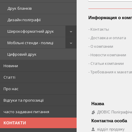
Друк бланків
Информация о ком
Дизайн поліграфії
Контакты
Широкоформатний друк
Доставка и оплата
Мобільні стенди - полиці
О компании
Цифровий друк
Новости компании
Статьи компании
Новини
Требования к макета
Статті
Про нас
Відгуки та пропозиції
часто задавані питання
ДЮВІС Поліграфіч
КОНТАКТИ
відділ продажу