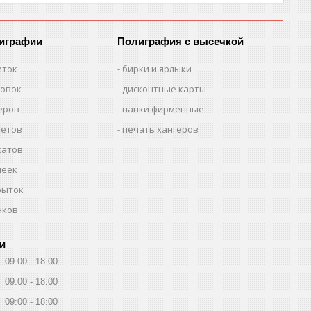
лиграфии
Полиграфия с высечкой
иток
бирки и ярлыки
товок
дисконтные карты
еров
папки фирменные
летов
печать хангеров
катов
леек
рыток
нков
и
09:00
18:00
09:00
18:00
09:00
18:00