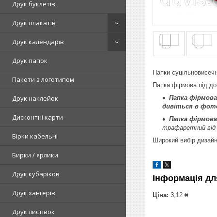
Друк буклетів
Друк плакатів
Друк календарів
Друк папок
Папки суцільновисечні
Пакети з логотипом
Папка фірмова під до
Папка фірмова
Друк наклейок
дивіться в фот
Дисконтні карти
Папка фірмова
трафаретний від
Бірки кабельні
Широкий вибір дизайн
Бирки / ярлики
Друк кубаріков
Інформація дл
Друк хангерів
Ціна:
3,12 ₴
Друк листівок