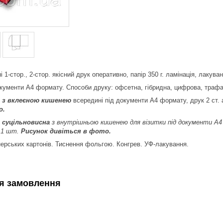
 1-стор., 2-стор. якісний друк оперативно, папір 350 г. ламінація, лакуван
кументи А4 формату. Способи друку: офсетна, гібридна, цифрова, трафа
 з вклеєною кишенею
всередині під документи А4 формату, друк 2 ст. 
о.
 суцільновисна
з внутрішньою кишенею для візитки під документи А4
 1 шт.
Рисунок дивіться в фото.
ерських картонів. Тиснення фольгою. Конгрев. УФ-лакування.
я замовлення