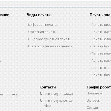
пании
Виды печати
Печать по
Цифровая печать
Печать виз
Офсетная печать
Печать лис
Широкоформатная печать
Печать фла
Шелкотрафаретная печать
Печать бук
Печать пла
м
Печать нак
Печать отк
Печать бла
Графік робот
Понеділок
на Компанія
+380 (98) 753-49-94
Вівторок
+380 (93) 097-97-70
viber
Середа