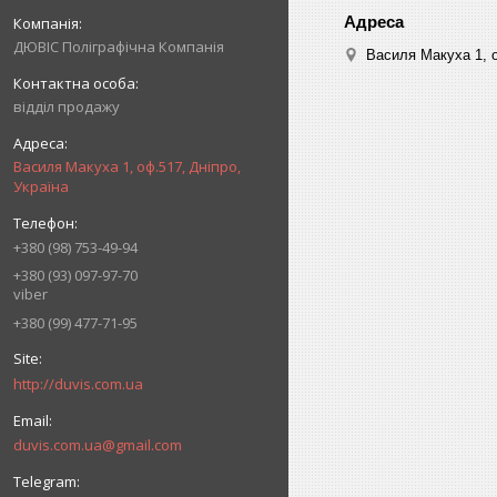
ДЮВІС Поліграфічна Компанія
Василя Макуха 1, о
відділ продажу
Василя Макуха 1, оф.517, Дніпро,
Україна
+380 (98) 753-49-94
+380 (93) 097-97-70
viber
+380 (99) 477-71-95
http://duvis.com.ua
duvis.com.ua@gmail.com