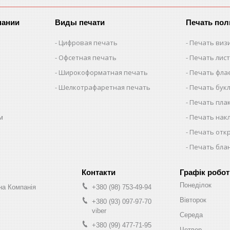
пании
Виды печати
Печать по
Цифровая печать
Печать виз
Офсетная печать
Печать лис
Широкоформатная печать
Печать фла
Шелкотрафаретная печать
Печать бук
Печать пла
м
Печать нак
Печать отк
Печать бла
Графік робот
Понеділок
на Компанія
+380 (98) 753-49-94
Вівторок
+380 (93) 097-97-70
viber
Середа
+380 (99) 477-71-95
Четвер