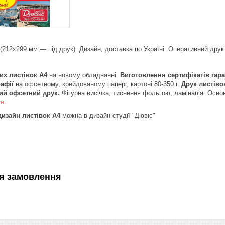
212х299 мм — під друк). Дизайн, доставка по Україні. Оперативний друк з
их листівок А4
на новому обладнанні.
Виготовлення сертифікатів
,
гара
рафії
на офсетному, крейдованому папері, картоні 80-350 г.
Друк листів
ий офсетний друк.
Фігурна висічка, тиснення фольгою, ламінація. Осно
те
.
дизайн листівок А4
можна в дизайн-студії "Дювіс"
я замовлення