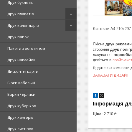
Друк буклетів
Друк плакатів
Друк календарів
Листочки А4 210х297 (
Друк папок
Якісна
друк рекламн
Пакети з логотипом
стороння
друк поліг
лакування,
чорнобіл
Друк наклейок
дивіться в
прайс-лис
Додатково замовити
Дисконтні карти
ЗАКАЗАТИ ДИЗАЙН
Бірки кабельні
Бирки / ярлики
Інформація дл
Друк кубаріков
Ціна:
2 710 ₴
Друк хангерів
Друк листівок