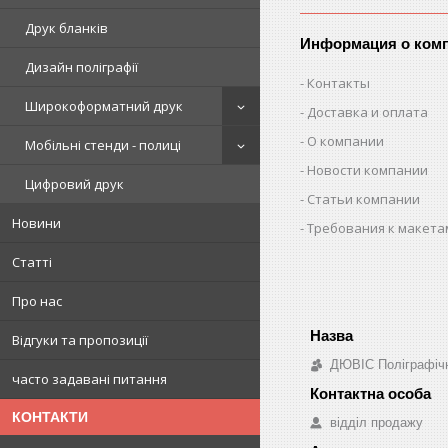
Друк бланків
Информация о ком
Дизайн поліграфії
Контакты
Широкоформатний друк
Доставка и оплата
О компании
Мобільні стенди - полиці
Новости компании
Цифровий друк
Статьи компании
Новини
Требования к макета
Статті
Про нас
Відгуки та пропозиції
ДЮВІС Поліграфіч
часто задавані питання
КОНТАКТИ
відділ продажу