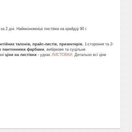
а 2 дні. Найекономніші листівки на крейдці 90 г.
нтійних талонів, прайс-листів, призентерів.
1-стороння та 2-
ок пантонними фарбами
, вибіркове та суцільне
вні
ціни на листівки
- удках
ЛИСТОВКИ.
Детально всі ціни