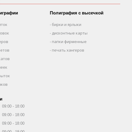
лиграфии
Полиграфия с высечкой
иток
бирки и ярлыки
товок
дисконтные карты
еров
папки фирменные
летов
печать хангеров
катов
леек
рыток
нков
и
09:00
18:00
09:00
18:00
09:00
18:00
09:00
18:00