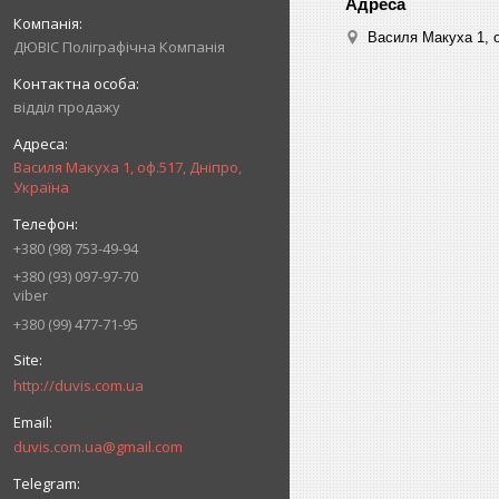
Василя Макуха 1, о
ДЮВІС Поліграфічна Компанія
відділ продажу
Василя Макуха 1, оф.517, Дніпро,
Україна
+380 (98) 753-49-94
+380 (93) 097-97-70
viber
+380 (99) 477-71-95
http://duvis.com.ua
duvis.com.ua@gmail.com