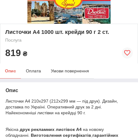
Листочки А4 1000 шт. крейди 90 г 2 ст.
Послуга
819
₴
Опис
Оплата
Умови повернення
Опис
Листочки А4 210х297 (212х299 мм — під друк). Дизайн,
доставка по Україні. Оперативний друк за 2 дні.
Найекономніші листівки на крейдці 90 г.
Якісна
друк рекламних листівок А4
на новому
обладнанні.
Виготовлення сертифікатів
,
гарантійних