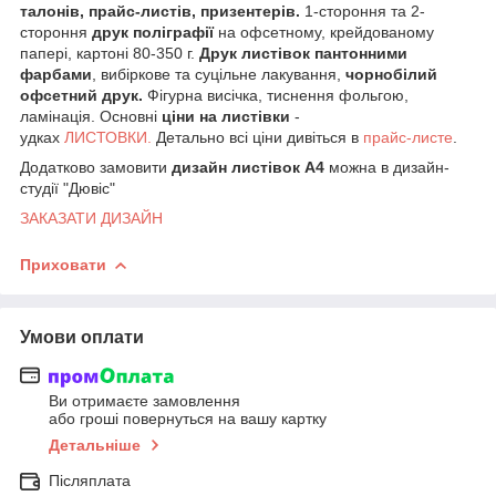
талонів, прайс-листів, призентерів.
1-стороння та 2-
стороння
друк поліграфії
на офсетному, крейдованому
папері, картоні 80-350 г.
Друк листівок пантонними
фарбами
, вибіркове та суцільне лакування,
чорнобілий
офсетний друк.
Фігурна висічка, тиснення фольгою,
ламінація. Основні
ціни на листівки
-
удках
ЛИСТОВКИ.
Детально всі ціни дивіться в
прайс-листе
.
Додатково замовити
дизайн листівок А4
можна в дизайн-
студії "Дювіс"
ЗАКАЗАТИ ДИЗАЙН
Приховати
Умови оплати
Ви отримаєте замовлення
або гроші повернуться на вашу картку
Детальніше
Післяплата