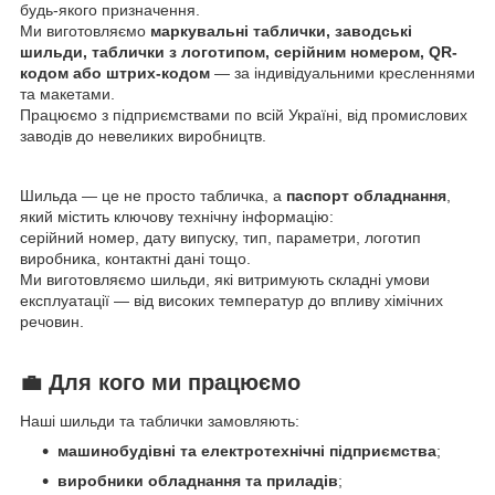
будь-якого призначення.
Ми виготовляємо
маркувальні таблички, заводські
шильди, таблички з логотипом, серійним номером, QR-
кодом або штрих-кодом
— за індивідуальними кресленнями
та макетами.
Працюємо з підприємствами по всій Україні, від промислових
заводів до невеликих виробництв.
Шильда — це не просто табличка, а
паспорт обладнання
,
який містить ключову технічну інформацію:
серійний номер, дату випуску, тип, параметри, логотип
виробника, контактні дані тощо.
Ми виготовляємо шильди, які витримують складні умови
експлуатації — від високих температур до впливу хімічних
речовин.
💼
Для кого ми працюємо
Наші шильди та таблички замовляють:
машинобудівні та електротехнічні підприємства
;
виробники обладнання та приладів
;