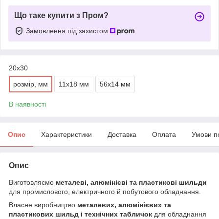
Що таке купити з Пром?
Замовлення під захистом
20х30
розмір, мм
11х18 мм
56х14 мм
В наявності
Опис
Характеристики
Доставка
Оплата
Умови п
Опис
Виготовляємо
металеві, алюмінієві та пластикові шильди
для промислового, електричного й побутового обладнання.
Власне виробництво
металевих, алюмінієвих та
пластикових шильд і технічних табличок
для обладнання