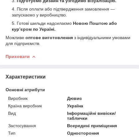
Підготуємо дизайн та узгодимо візуалізацію.
Після оплати або підтвердження замовлення —
запускаємо у виробництво.
Готові шильди надсилаємо
Новою Поштою або
кур’єром по Україні.
Можливе
оптове виготовлення
з індивідуальними умовами
для підприємств.
Приховати
Характеристики
Основні атрибути
Виробник
Дювис
Країна виробник
Україна
Вид
Інформаційні вивіски/
таблички
Застосування
Всередині приміщення
Тип
Одностороння