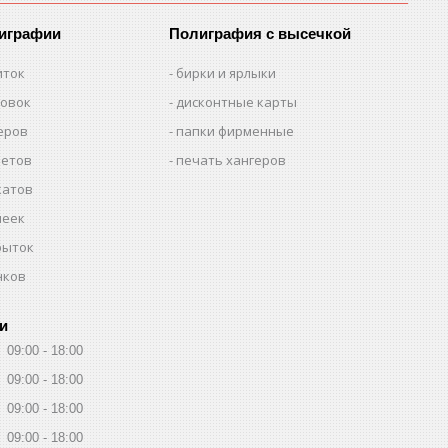
лиграфии
Полиграфия с высечкой
иток
бирки и ярлыки
товок
дисконтные карты
еров
папки фирменные
летов
печать хангеров
катов
леек
рыток
нков
и
09:00
18:00
09:00
18:00
09:00
18:00
09:00
18:00