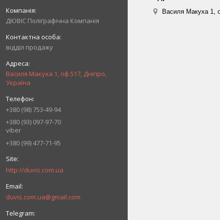
Василя Макуха 1, о
ДЮВІС Поліграфічна Компанія
відділ продажу
Василя Макуха 1, оф.517, Дніпро,
Україна
+380 (98) 753-49-94
+380 (93) 097-97-70
viber
+380 (99) 477-71-95
http://duvis.com.ua
duvis.com.ua@gmail.com