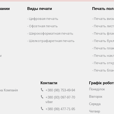
пании
Виды печати
Печать по
Цифровая печать
Печать виз
Офсетная печать
Печать лис
Широкоформатная печать
Печать фла
Шелкотрафаретная печать
Печать бук
Печать пла
м
Печать нак
Печать отк
Печать бла
Графік робот
Понеділок
на Компанія
+380 (98) 753-49-94
Вівторок
+380 (93) 097-97-70
viber
Середа
+380 (99) 477-71-95
Четвер