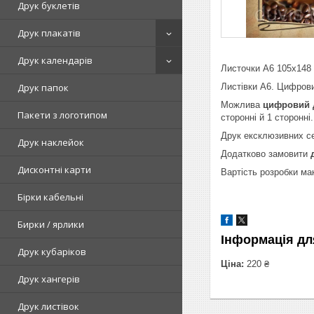
Друк буклетів
Друк плакатів
Друк календарів
Листочки А6 105х148 
Листівки А6. Цифрови
Друк папок
Можлива
цифровий д
Пакети з логотипом
сторонні й 1 сторонні
Друк ексклюзивних се
Друк наклейок
Додатково замовити
Дисконтні карти
Вартість розробки ма
Бірки кабельні
Бирки / ярлики
Інформація дл
Друк кубаріков
Ціна:
220 ₴
Друк хангерів
Друк листівок