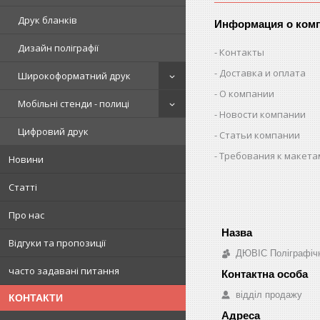
Друк бланків
Информация о ком
Дизайн поліграфії
Контакты
Доставка и оплата
Широкоформатний друк
О компании
Мобільні стенди - полиці
Новости компании
Цифровий друк
Статьи компании
Требования к макета
Новини
Статті
Про нас
Відгуки та пропозиції
ДЮВІС Поліграфіч
часто задавані питання
відділ продажу
КОНТАКТИ