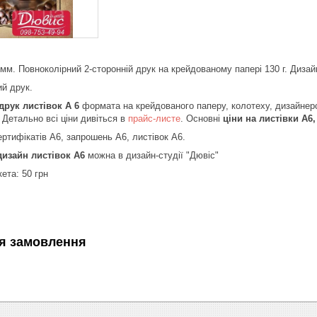
мм. Повноколірний 2-сторонній друк на крейдованому папері 130 г. Дизай
й друк.
рук листівок А 6
формата на крейдованого паперу, колотеху, дизайнер
. Детально всі ціни дивіться в
прайс-листе
. Основні
ціни на листівки А6,
ртифікатів А6, запрошень А6, листівок А6.
дизайн листівок А6
можна в дизайн-студії "Дювіс"
кета: 50 грн
я замовлення