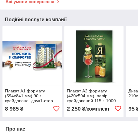
Всі умови повернення
Подібні послуги компанії
Плакат А1 формату
Плакат А2 формату
Диза
(594х841 мм) 90 г.
(420х594 мм). папір
210
крейдована. друк1-стор.
крейдований 115 г. 1000
500 шт.
шт.
8 985
2 250
95
₴
₴/комплект
Про нас