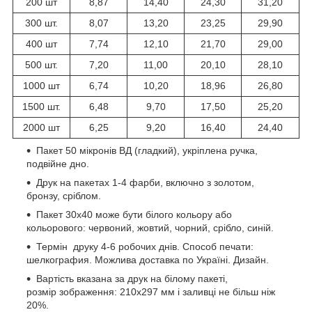
200 шт
8,87
14,40
24,30
31,20
300 шт.
8,07
13,20
23,25
29,90
400 шт
7,74
12,10
21,70
29,00
500 шт.
7,20
11,00
20,10
28,10
1000 шт
6,74
10,20
18,96
26,80
1500 шт.
6,48
9,70
17,50
25,20
2000 шт
6,25
9,20
16,40
24,40
Пакет 50 мікронів ВД (гладкий), укріплена ручка,
подвійне дно.
Друк на пакетах 1-4 фарби, включно з золотом,
бронзу, сріблом.
Пакет 30х40 може бути білого кольору або
кольорового: червоний, жовтий, чорний, срібло, синій.
Термін друку 4-6 робочих днів. Способ печати:
шелкография. Можлива доставка по Україні. Дизайн.
Вартість вказана за друк на білому пакеті,
розмір зображення: 210х297 мм і заливці не більш ніж
20%.