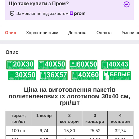
Що таке купити з Пром?
Замовлення під захистом
Опис
Характеристики
Доставка
Оплата
Умови п
Опис
Ціна на виготовлення пакетів
поліетиленових із логотипом 30х40 см,
грн/шт
тираж,
1 колір
2
3
4
грн/шт
кольори
кольори
кольори
100 шт
9,74
15,80
25,52
32,74