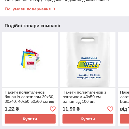
Всі умови повернення
Подібні товари компанії
Пакети поліетиленові
Пакети поліетиленові з
Паке
банан із логотипом 20х30,
логотипом 40х50 см
лого
30х40, 40х50,50х60 см від
Банан від 100 шт.
Бана
100 шт.
1,22
11,90
₴
₴
від
Купити
Купити