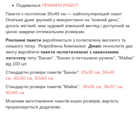
Подивитися
ПРИМІРИ РОБОТ
Пакети з логотипом 30х40 см — найпопулярніший пакет.
Оскільки дуже зручний у використанні на "кожний день",
досить місткий, має чудовий зовнішній вигляд і доступний за
ціною завдяки оптимальним розмірам.
Рекламні пакети
виробляються з поліетилену високого та
низького тиску. Розроблена Компанією
Дювіс
технологія дає
змогу виробляти
пакети поліетиленові з нанесенням
логотипу
типу "Банан", "Банан із петльовою ручкою", "Майка"
від 100 шт.
Стандартні розміри пакетів "Банан":
20х30 см
,
30х40
см,
40х50 см
,
50х60 см
Стандартні розміри пакетів "Майка":
30х50 см
,
36х57 см,
40х60 см
Можливе виготовлення пакетів інших розмірів, вартість
прораховується додатково.