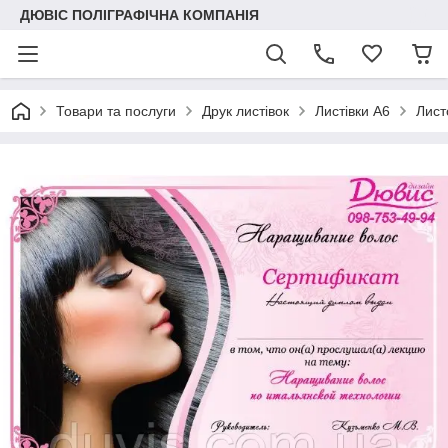
ДЮВІС ПОЛІГРАФІЧНА КОМПАНІЯ
Товари та послуги
Друк листівок
Листівки А6
Лист