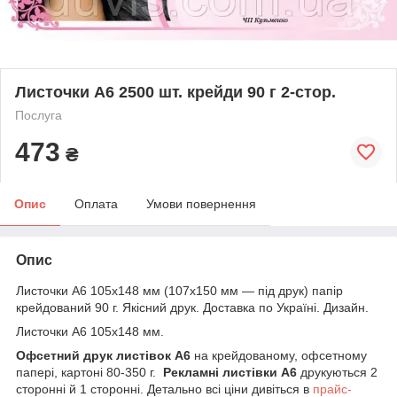
Листочки А6 2500 шт. крейди 90 г 2-стор.
Послуга
473
₴
Опис
Оплата
Умови повернення
Опис
Листочки А6 105х148 мм (107х150 мм — під друк) папір
крейдований 90 г. Якісний друк. Доставка по Україні. Дизайн.
Листочки А6 105х148 мм.
Офсетний друк листівок А6
на крейдованому, офсетному
папері, картоні 80-350 г.
Рекламні листівки А6
друкуються 2
сторонні й 1 сторонні. Детально всі ціни дивіться в
прайс-